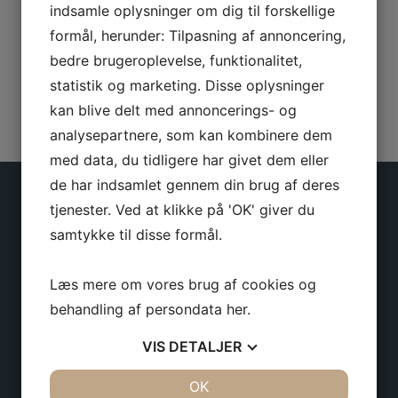
indsamle oplysninger om dig til forskellige
We couldn't find what you were looking
formål, herunder: Tilpasning af annoncering,
for.
bedre brugeroplevelse, funktionalitet,
statistik og marketing. Disse oplysninger
kan blive delt med annoncerings- og
Check out Our Home Page
analysepartnere, som kan kombinere dem
med data, du tidligere har givet dem eller
de har indsamlet gennem din brug af deres
tjenester. Ved at klikke på 'OK' giver du
samtykke til disse formål.
CHRISTIANSMINDE
Christiansmindevej 16
Læs mere om vores brug af cookies og
DK-5700 Svendborg
behandling af persondata
her
.
+45 62 21 90 00
VIS
DETALJER
booking@christiansminde.dk
JA
NEJ
OK
JA
NEJ