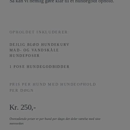
Så kan vi nemlig gøre klar til et hundegodt ophold.
OPHOLDET INKLUDERER:
DEJLIG BLØD HUNDEKURV
MAD- OG VANDSKÅLE
HUNDEPOSER
1 POSE HUNDEGODBIDDER
PRIS PER HUND MED HUNDEOPHOLD
PER DØGN
Kr. 250,-
Ovenstående priser er per hund per døgn der deler værelse med sine
mennesker.